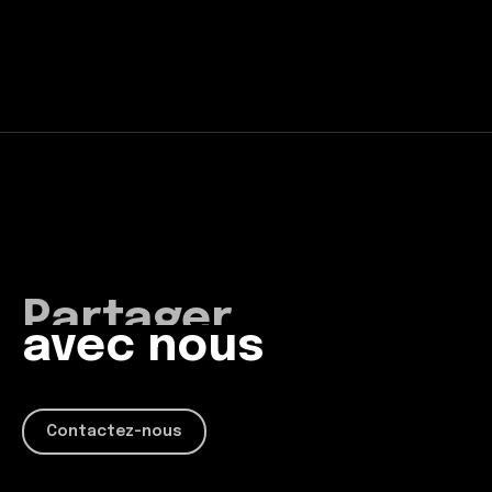
Produire
Travailler
avec nous
Imaginer
Partager
Contactez-nous